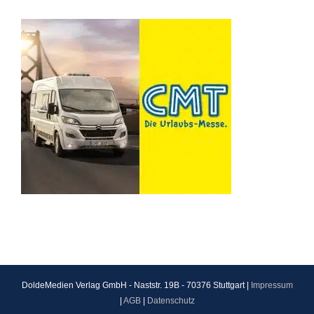
DoldeMedien Verlag GmbH - Naststr. 19B - 70376 Stuttgart |
Impressum
|
AGB
|
Datenschutz