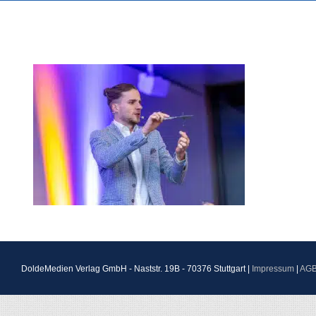
DoldeMedien Verlag GmbH - Naststr. 19B - 70376 Stuttgart |
Impressum
|
AG