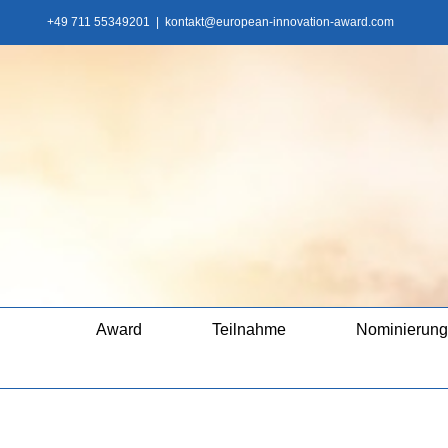
Zum
+49 711 55349201
|
kontakt@european-innovation-award.com
Inhalt
springen
Award
Teilnahme
Nominierung