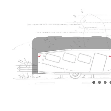
View
Larger
Image