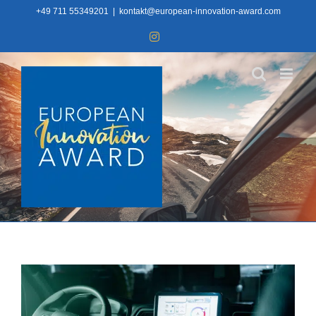
Zum
+49 711 55349201
|
kontakt@european-innovation-award.com
Inhalt
Instagram
springen
View
Larger
Image