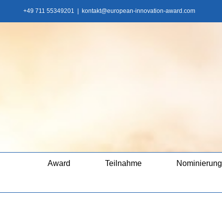
Zum
+49 711 55349201
|
kontakt@european-innovation-award.com
Inhalt
springen
Award
Teilnahme
Nominierung