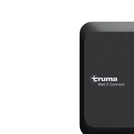
View
Larger
Image