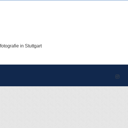
tografie in Stuttgart
Inst