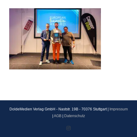
DoldeMedien Verlag GmbH - Naststr. 19B - 70376 Stuttgart |
Impressum
|
AGB
|
Datenschutz
Instagram